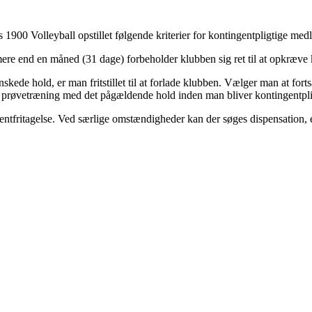
arhus 1900 Volleyball opstillet følgende kriterier for kontingentpligtige m
 i mere end en måned (31 dage) forbeholder klubben sig ret til at opkræv
nskede hold, er man fritstillet til at forlade klubben. Vælger man at fort
e) prøvetræning med det pågældende hold inden man bliver kontingentpli
ngentfritagelse. Ved særlige omstændigheder kan der søges dispensation, e