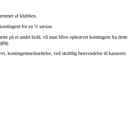
edlemmer af klubben.
e kontingent for en ½ sæson.
sætte på et andet hold, vil man blive opkrævet kontingent fra dette
gtig.
vt. kontingentnedsættelse, ved skriftlig henvendelse til kasseren