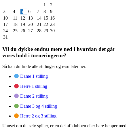
1
2
3
4
5
6
7
8
9
10
11
12
13
14
15
16
17
18
19
20
21
22
23
24
25
26
27
28
29
30
31
Vil du dykke endnu mere ned i hvordan det går
vores hold i turneringerne?
Så kan du finde alle stillinger og resultater her:
Dame 1 stilling
Herre 1 stilling
Dame 2 stilling
Dame 3 og 4 stilling
Herre 2 og 3 stilling
Uanset om du selv spiller, er en del af klubben eller bare hepper med