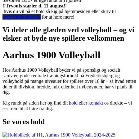
Sæsonen 26/27 er lige rundt om hjørnet!
!!Tryouts starter d. 11 august!!
hvis du vil på et hold så kig på hjemmesiden eller skriv til
pr@1900volley.dk
for at høre mere!
Vi deler alle glæden ved volleyball – og vi
elsker at byde nye spillere velkommen
Aarhus 1900 Volleyball
Hos Aarhus 1900 Volleyball byder vi på sportsligt og socialt
samvær, gode centrale træningsforhold på Frederiksbjerg og
volleyhold på mange niveauer for spillere over 18 år – så hvad enten
du er til division, bredde, mix eller helt nybegynder, har vi plads til
dig.
Kig rundt på siden her og find dit
hold
eller
kontakt
os direkte – vi
ser frem til at høre fra dig.
Se vores hold