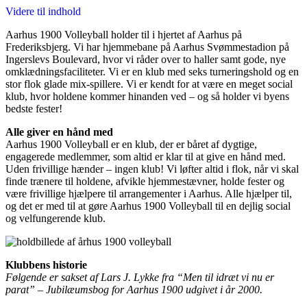
Videre til indhold
Aarhus 1900 Volleyball holder til i hjertet af Aarhus på
Frederiksbjerg. Vi har hjemmebane på Aarhus Svømmestadion på
Ingerslevs Boulevard, hvor vi råder over to haller samt gode, nye
omklædningsfaciliteter. Vi er en klub med seks turneringshold og en
stor flok glade mix-spillere. Vi er kendt for at være en meget social
klub, hvor holdene kommer hinanden ved – og så holder vi byens
bedste fester!
Alle giver en hånd med
Aarhus 1900 Volleyball er en klub, der er båret af dygtige,
engagerede medlemmer, som altid er klar til at give en hånd med.
Uden frivillige hænder – ingen klub! Vi løfter altid i flok, når vi skal
finde trænere til holdene, afvikle hjemmestævner, holde fester og
være frivillige hjælpere til arrangementer i Aarhus. Alle hjælper til,
og det er med til at gøre Aarhus 1900 Volleyball til en dejlig social
og velfungerende klub.
Klubbens historie
Følgende er sakset af Lars J. Lykke fra “Men til idræt vi nu er
parat” – Jubilæumsbog for Aarhus 1900 udgivet i år 2000.