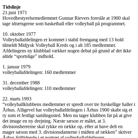
Tidslinje
21.juni 1971
Hovedbestyrelsemedlemmet Gunnar Rievers foreslår at 1900 skal
tage idrætsgrene som basketball eller volleyball på programmet.
10. oktober 1977
Volleyballafdelingen er kommet i stabil fremgang med 13 hold
tilmeldt Midjysk Volleyball Kreds og i alt 185 medlemmer.
Afdelingens ny klubblad vækker nogen debat på grund af det ikke
altide “sportslige” indhold.
1. januar 1979
volleyballafdelingen: 160 medlemmer
31. december 1988
volleyballafdelingen: 110 medlemmer
22. marts 1993
“volleyballklubbens medlemmer er spredt over tre forskellige haller i
Århus. Alligevel har volleyballafdelingen i Århus 1900 skabt sig et
ry som et festligt samlingssted. Men nu tager klubben fat på at give
det image en ny drejning. Næste sæson er målet, at 3.
divisionsherrerne skal rykke en række op, efter at have delt en
mager sæson med 3. divisionsdamerne i midten af rækken” skriver
Århus Stiftidende i et portræt af volleyballafdelingen.