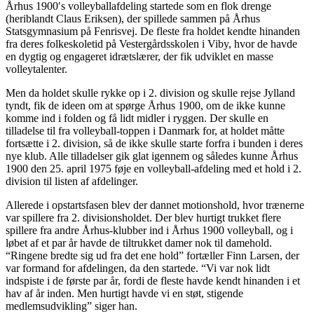
Århus 1900′s volleyballafdeling startede som en flok drenge
(heriblandt Claus Eriksen), der spillede sammen på Århus
Statsgymnasium på Fenrisvej. De fleste fra holdet kendte hinanden
fra deres folkeskoletid på Vestergårdsskolen i Viby, hvor de havde
en dygtig og engageret idrætslærer, der fik udviklet en masse
volleytalenter.
Men da holdet skulle rykke op i 2. division og skulle rejse Jylland
tyndt, fik de ideen om at spørge Århus 1900, om de ikke kunne
komme ind i folden og få lidt midler i ryggen. Der skulle en
tilladelse til fra volleyball-toppen i Danmark for, at holdet måtte
fortsætte i 2. division, så de ikke skulle starte forfra i bunden i deres
nye klub. Alle tilladelser gik glat igennem og således kunne Århus
1900 den 25. april 1975 føje en volleyball-afdeling med et hold i 2.
division til listen af afdelinger.
Allerede i opstartsfasen blev der dannet motionshold, hvor trænerne
var spillere fra 2. divisionsholdet. Der blev hurtigt trukket flere
spillere fra andre Århus-klubber ind i Århus 1900 volleyball, og i
løbet af et par år havde de tiltrukket damer nok til damehold.
“Ringene bredte sig ud fra det ene hold” fortæller Finn Larsen, der
var formand for afdelingen, da den startede. “Vi var nok lidt
indspiste i de første par år, fordi de fleste havde kendt hinanden i et
hav af år inden. Men hurtigt havde vi en støt, stigende
medlemsudvikling” siger han.